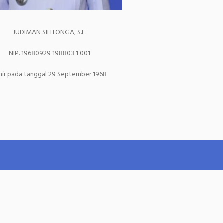
JUDIMAN SILITONGA, S.E.
NIP. 19680929 198803 1 001
hir pada tanggal 29 September 1968