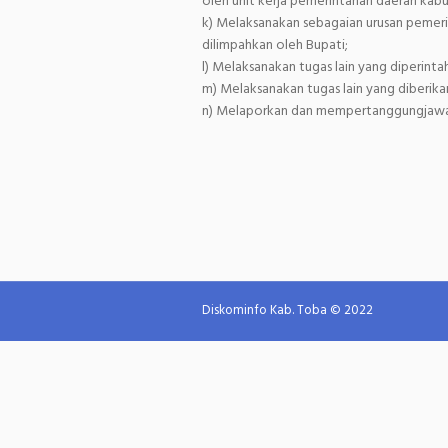
oleh unit kerja pemerintahan daerah kab
k) Melaksanakan sebagaian urusan peme
dilimpahkan oleh Bupati;
l) Melaksanakan tugas lain yang diperin
m) Melaksanakan tugas lain yang diberika
n) Melaporkan dan mempertanggungjawab
Diskominfo Kab. Toba © 2022